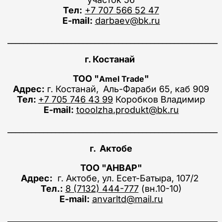
Тел:
+7 707 566 52 47
E-mail:
darbaev@bk.ru
_____________________________________________________
г. Костанай
ТОО "
"
Amel Trade
Адрес:
г. Костанай,
Аль-Фараби 65, каб 909
Тел:
+7 705 746 43 99
Коробков Владимир
E-mail:
tooolzha.produkt@bk.ru
_____________________________________________________
г. Актобе
ТОО "АНВАР"
Адрес:
г. Актобе, ул. Есет-Батыра, 107/2
Тел.:
8 (7132) 444-777
(вн.10-10)
E-mail:
anvarltd@mail.ru
_____________________________________________________