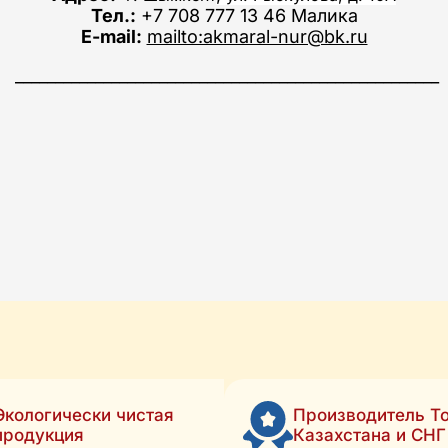
Тел.:
+7
708 777 13 46 Малика
E-mail:
mailto:akmaral-nur@bk.ru
_____________________________________________________
Экологически чистая
Производитель То
продукция
Казахстана и СНГ