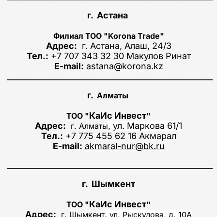
г. Астана
Филиал
ТОО "
Korona Trade
"
Адрес:
г. Астана,
Алаш
, 24/3
Тел.:
+7 707 343 32 30 Макулов Ринат
E-mail:
astana@korona.kz
_____________________________________________________
г.
Алматы
КаИс Инвест
ТОО "
"
Адрес:
, ул. Маркова 61/1
г
. Алматы
Тел.:
+7
775 455 62 16
Акмарал
E-mail:
akmaral-nur@bk.ru
_____________________________________________________
г. Шымкент
КаИс Инвест
ТОО "
"
Адрес:
,
г
. Шымкент
ул. Рыскулова, д. 10А